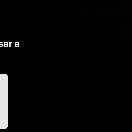
sar a