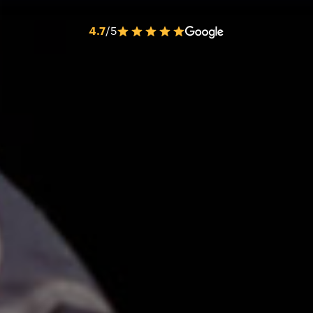
4.7
/5