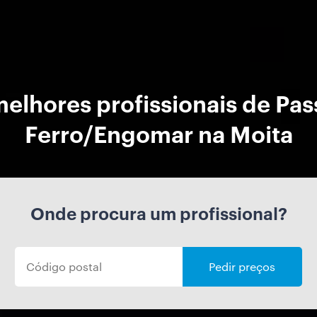
elhores profissionais de Pas
Ferro/Engomar na Moita
Onde procura um profissional?
Pedir preços