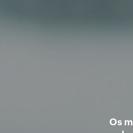
Os me