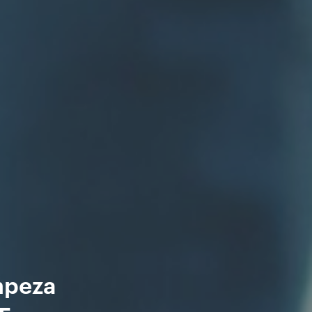
mpeza