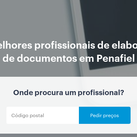
lhores profissionais de elab
de documentos em Penafiel
Onde procura um profissional?
Pedir preços