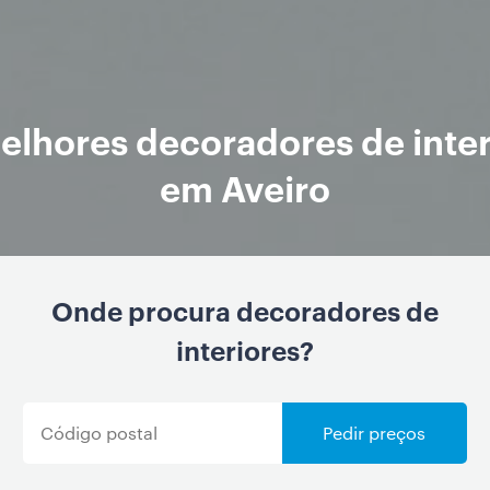
elhores decoradores de inter
em Aveiro
Onde procura decoradores de
interiores?
Pedir preços