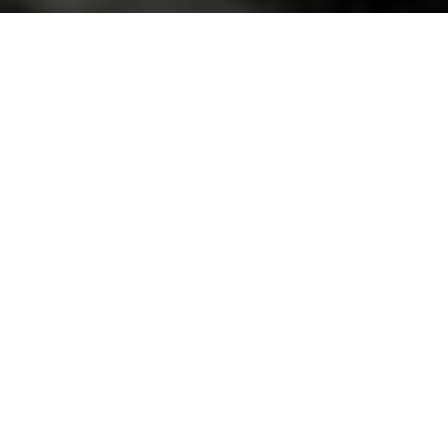
Faça o seu pedido sem compromisso
Preencha um breve questionário explicando-nos aquilo
de que necessita.