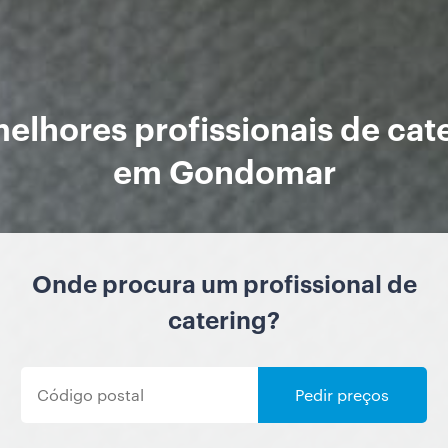
elhores profissionais de cat
em Gondomar
Onde procura um profissional de
catering?
Pedir preços