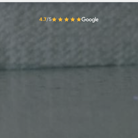
4.7
/5