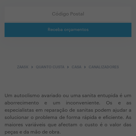
Receba orçamentos
arrow_right
arrow_right
arrow_right
ZAASK
QUANTO CUSTA
CASA
CANALIZADORES
Um autoclismo avariado ou uma sanita entupida é um
aborrecimento e um inconveniente. Os e as
especialistas em reparação de sanitas podem ajudar a
solucionar o problema de forma rápida e eficiente. As
maiores variáveis que afectam o custo é o valor das
peças e da mão de obra.