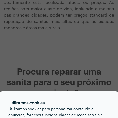
apartamento está localizada afecta os preços. As
regiões com maior custo de vida, incluindo a maioria
das grandes cidades, podem ter preços standard de
reparação de sanitas mais altas do que as cidades
menores e áreas mais rurais.
Procura reparar uma
sanita para o seu próximo
projecto?
Utilizamos cookies
Agora que tem uma ideia dos preços vamos encontar
Utilizamos cookies para personalizar conteúdo e
o profissional certo para si!
anúncios, fornecer funcionalidades de redes sociais e