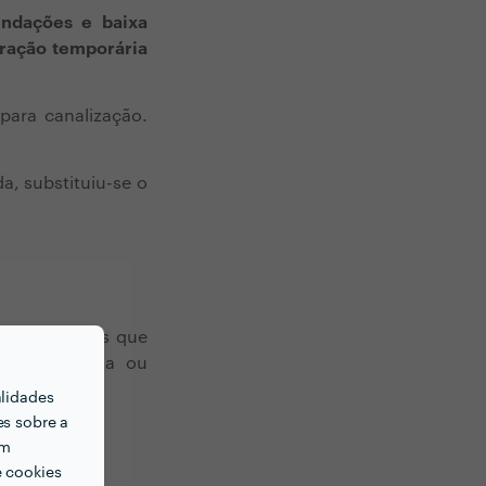
undações e baixa
ração temporária
para canalização.
, substituiu-se o
 nessas zonas que
esiva própria ou
alidades
es sobre a
em
e cookies