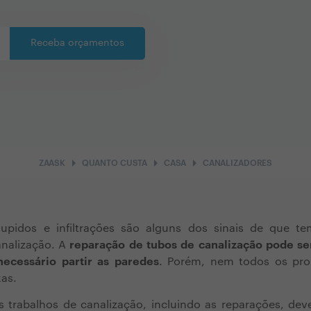
Receba orçamentos
arrow_right
arrow_right
arrow_right
ZAASK
QUANTO CUSTA
CASA
CANALIZADORES
tupidos e infiltrações são alguns dos sinais de que
nalização. A
reparação de tubos de canalização pode se
ecessário partir as paredes
.
Porém, nem todos os pro
as.
s trabalhos de canalização, incluindo as reparações, de