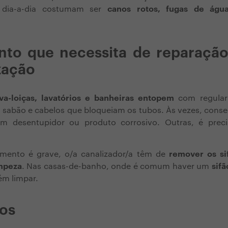
 dia-a-dia costumam ser
canos rotos, fugas de águ
nto que necessita de reparação
zação
va-loiças, lavatórios e banheiras entopem
com regular
 sabão e cabelos que bloqueiam os tubos. Às vezes, conse
 desentupidor ou produto corrosivo. Outras, é prec
mento é grave, o/a canalizador/a têm de
remover os si
impeza
. Nas casas-de-banho, onde é comum haver um
sif
ém limpar.
os