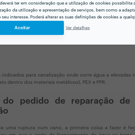
deverá ter em consideração que a utilização de cookies possibilita 
peratura da água são duas variáveis cruciais avaliadas d
zação da utilização e apresentação de serviços, bem como a adapt
alização. Os materiais escolhidos podem se os seguintes:
o seu interesse. Poderá alterar as suas definições de cookies a qualqu
Aceitar
Ver detalhes
el
zado
s indicados para canalização onde corre água a elevadas 
ato dentro dos materiais metálicos), PEX e PPR.
 do pedido de reparação de
ão
ca uma ruptura num cano, a primeira coisa a fazer é fec