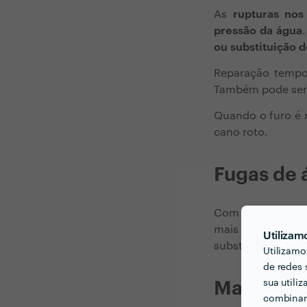
As
rupturas nos
pressão da água
ou substituição 
Reparação tempor
Também pode ser 
Quando o furo é m
cano roto.
Fugas de 
Com o tempo, a
mais ocorrem fu
Utilizam
substituição das 
Utilizamo
de redes 
sua utili
Material 
combinar 