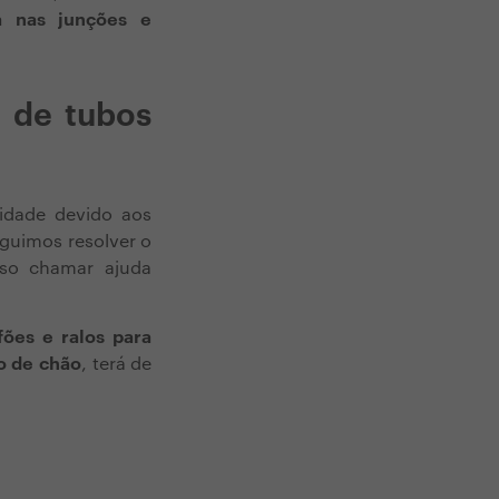
a nas junções e
 de tubos
idade devido aos
guimos resolver o
iso chamar ajuda
fões e ralos para
ão de chão
, terá de