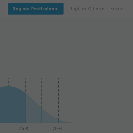
Registo Profissional
Registo Cliente
Entrar
45
€
70
€