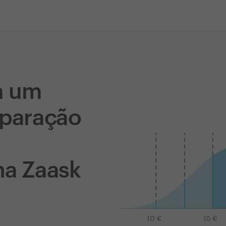
a um
eparação
na Zaask
10
€
15
€