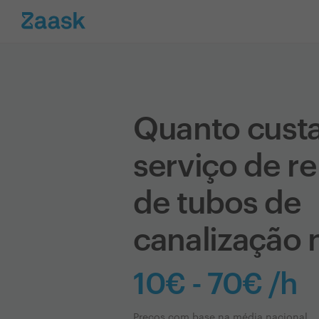
Quanto cust
serviço de r
de tubos de
canalização 
10€ - 70€ /h
Preços com base na média nacional