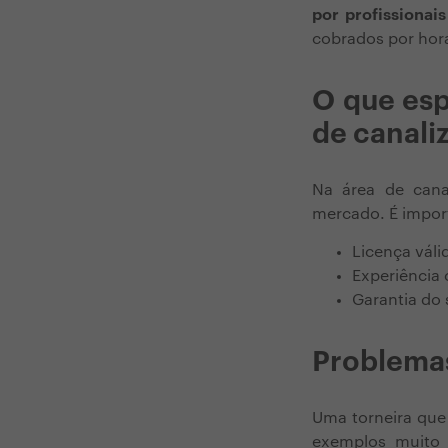
por profissionai
cobrados por hor
O que esp
de canali
Na área de cana
mercado. É import
Licença váli
Experiência
Garantia do 
Problemas
Uma torneira que
exemplos muito