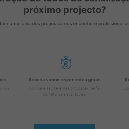
próximo projecto?
tem uma ideia dos preços vamos encontar o profissional cer
sso
Receba vários orçamentos grátis
R
o-nos
Compare as diferentes propostas, perfis,
Co
portefólios e avaliações.