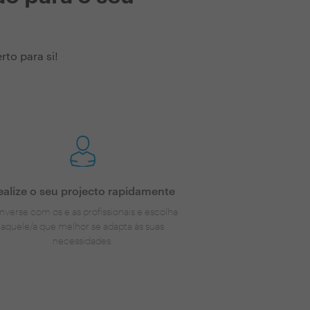
to para si!
ealize o seu projecto rapidamente
nverse com os e as profissionais e escolha
aquele/a que melhor se adapta às suas
necessidades.