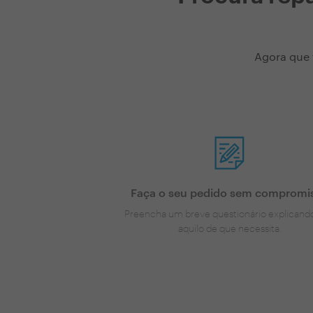
Agora que 
Faça o seu pedido sem compromi
Preencha um breve questionário explicand
aquilo de que necessita.