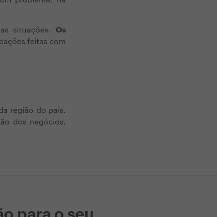
 um problema, há
tas situações.
Os
ações feitas com
a região do país.
ção dos negócios,
ão para o seu