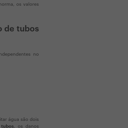
 norma, os valores
o de tubos
independentes no
tar água são dois
 tubos
, os danos