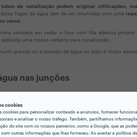
 tubos de canalização podem originar infiltrações, in
. Estas fugas de água têm de ser resolvidas com uma
repa
dos canos
.
ária consiste em vedar o furo com fita adesiva própria 
aplicada uma massa vedante para canalização.
uito grande ou a pressão de água no tubo é muito elevada
água nas junções
s
junções dos tubos de canalização sofrem desgaste
. É
gas de água. A reparação pode ser feita com fita ad
os cookies
junções.
s cookies para personalizar conteúdo e anúncios, fornecer funcion
sociais e analisar o nosso tráfego. Também, partilhamos informaçõ
zação do site com os nossos parceiros, como a Google, que as pod
dos tubos
com outras informações que lhes forneceu. Ao aceitar a política d