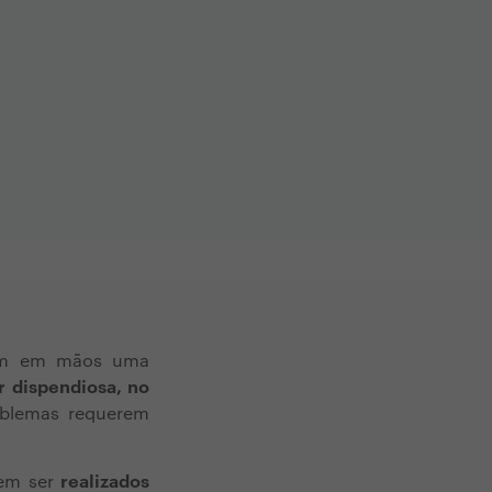
 tem em mãos uma
r dispendiosa, no
blemas requerem
vem ser
realizados