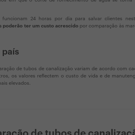
sos em que o corte de fornecimento de água se torna
 funcionam 24 horas por dia para salvar clientes nes
s poderão ter um custo acrescido
por comparação às marc
 país
aração de tubos de canalização variam de acordo com cad
ros, os valores reflectem o custo de vida e de manuten
mais elevados.
ração de tubos de canalizaç