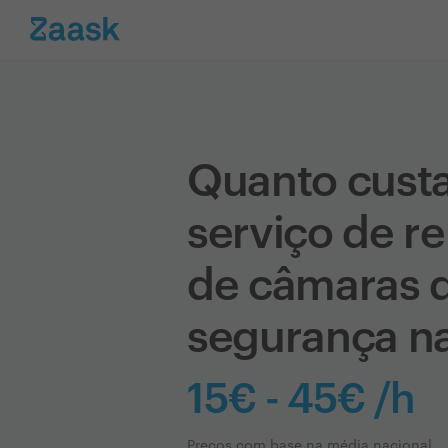
Quanto cust
serviço de r
de câmaras 
segurança n
15€ - 45€ /h
Preços com base na média nacional