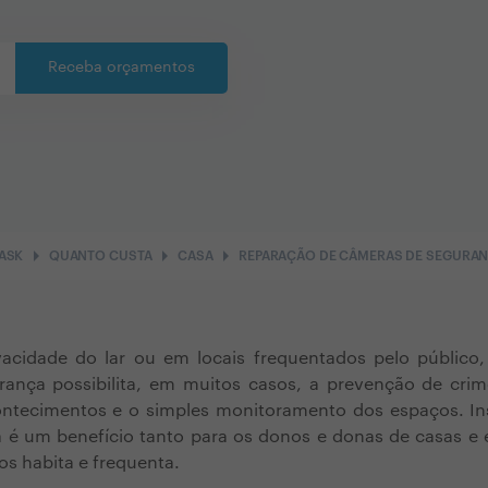
Receba orçamentos
arrow_right
arrow_right
arrow_right
ASK
QUANTO CUSTA
CASA
REPARAÇÃO DE CÂMERAS DE SEGURA
vacidade do lar ou em locais frequentados pelo público,
ança possibilita, em muitos casos, a prevenção de cr
ontecimentos e o simples monitoramento dos espaços. In
a é um benefício tanto para os donos e donas de casas e 
s habita e frequenta.