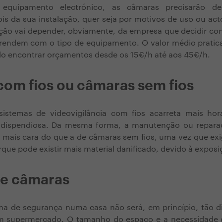
equipamento electrónico, as câmaras precisarão d
s da sua instalação, quer seja por motivos de uso ou act
ção vai depender, obviamente, da empresa que decidir con
prendem com o tipo de equipamento. O valor médio prati
o encontrar orçamentos desde os 15€/h até aos 45€/h.
om fios ou câmaras sem fios
sistemas de videovigilância com fios acarreta mais hor
 dispendiosa. Da mesma forma, a manutenção ou repara
 mais cara do que a de câmaras sem fios, uma vez que ex
que pode existir mais material danificado, devido à exposiç
e câmaras
ema de segurança numa casa não será, em princípio, tão 
 supermercado. O tamanho do espaço e a necessidade d