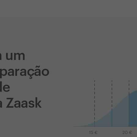
a um
eparação
de
a Zaask
15
€
20
€