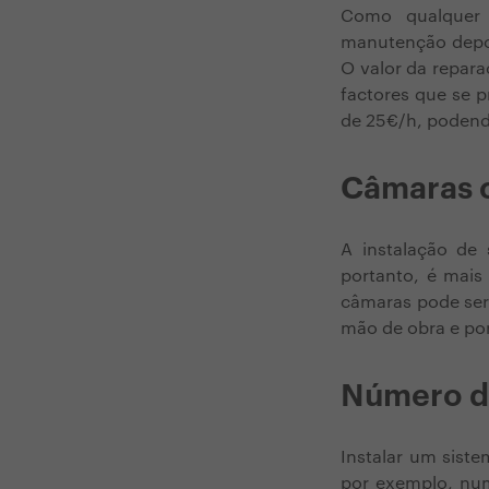
Como qualquer 
manutenção depoi
O valor da repara
factores que se 
de 25€/h, podend
Câmaras c
A instalação de 
portanto, é mais
câmaras pode ser
mão de obra e por
Número d
Instalar um sist
por exemplo, num