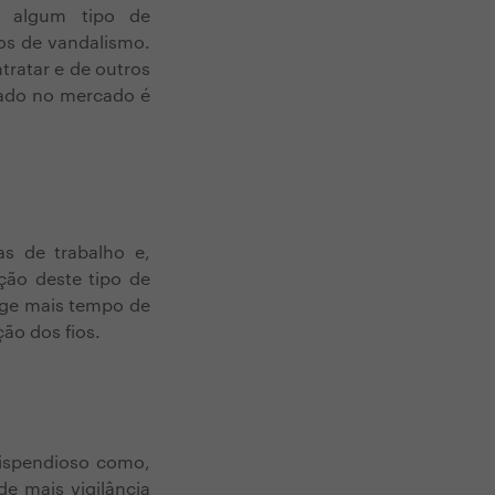
e algum tipo de
os de vandalismo.
tratar e de outros
cado no mercado é
as de trabalho e,
ção deste tipo de
ige mais tempo de
ão dos fios.
dispendioso como,
e mais vigilância