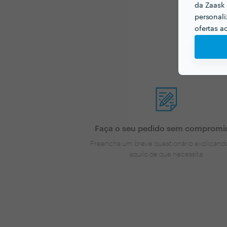
da Zaask 
personali
ofertas a
Agora que 
Faça o seu pedido sem compromi
Preencha um breve questionário explicand
aquilo de que necessita.