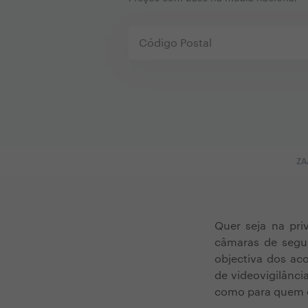
ZA
Quer seja na pri
câmaras de segur
objectiva dos ac
de videovigilânci
como para quem o