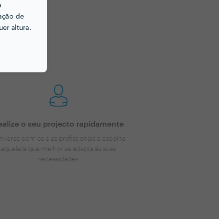
a
ação de
er altura.
to para si!
ealize o seu projecto rapidamente
nverse com os e as profissionais e escolha
aquele/a que melhor se adapta às suas
necessidades.