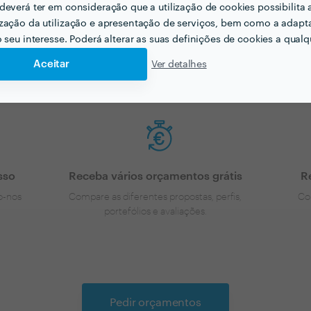
próximo projecto?
deverá ter em consideração que a utilização de cookies possibilita 
zação da utilização e apresentação de serviços, bem como a adapt
o seu interesse. Poderá alterar as suas definições de cookies a qualqu
tem uma ideia dos preços vamos encontar o profissional cer
Aceitar
Ver detalhes
sso
Receba vários orçamentos grátis
R
o-nos
Compare as diferentes propostas, perfis,
Co
portefólios e avaliações.
Pedir orçamentos