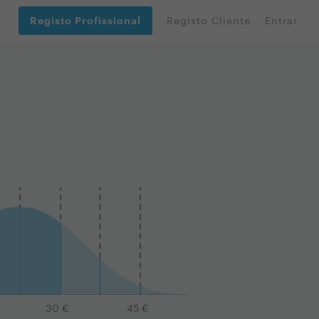
Registo Profissional
Registo Cliente
Entrar
30
€
45
€