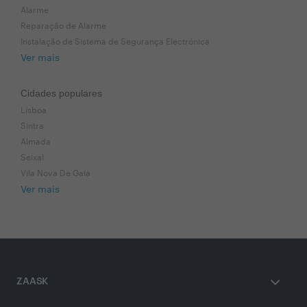
Alarme
Reparação de Alarme
Instalação de Sistema de Segurança Electrónica
Ver mais
Cidades populares
Lisboa
Sintra
Almada
Seixal
Vila Nova De Gaia
Ver mais
ZAASK