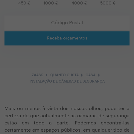
450
€
1000
€
4000
€
5000
€
Receba orçamentos
arrow_right
arrow_right
arrow_right
ZAASK
QUANTO CUSTA
CASA
INSTALAÇÃO DE CÂMERAS DE SEGURANÇA
Mais ou menos à vista dos nossos olhos, pode ter a
certeza de que actualmente as câmaras de segurança
estão em todo a parte. Podemos encontrá-las
certamente em espaços públicos, em qualquer tipo de