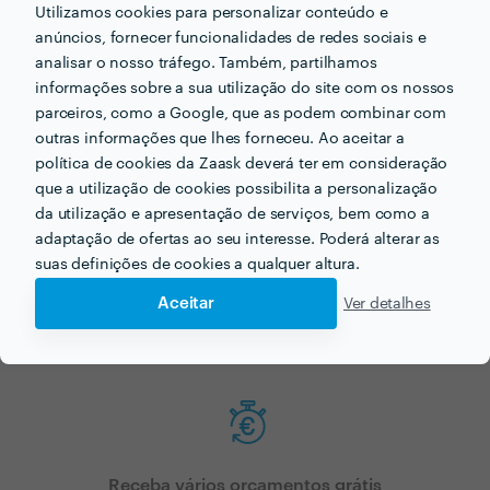
Agora que tem uma ideia dos preços vamos encontar
Utilizamos cookies para personalizar conteúdo e
o profissional certo para si!
anúncios, fornecer funcionalidades de redes sociais e
analisar o nosso tráfego. Também, partilhamos
informações sobre a sua utilização do site com os nossos
parceiros, como a Google, que as podem combinar com
outras informações que lhes forneceu. Ao aceitar a
política de cookies da Zaask deverá ter em consideração
que a utilização de cookies possibilita a personalização
da utilização e apresentação de serviços, bem como a
Faça o seu pedido sem compromisso
adaptação de ofertas ao seu interesse. Poderá alterar as
suas definições de cookies a qualquer altura.
Preencha um breve questionário explicando-nos aquilo de que
necessita.
Aceitar
Ver detalhes
Receba vários orçamentos grátis