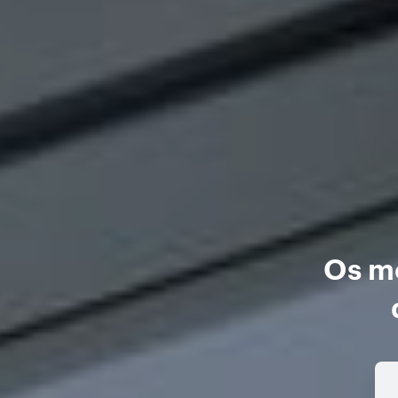
Os me