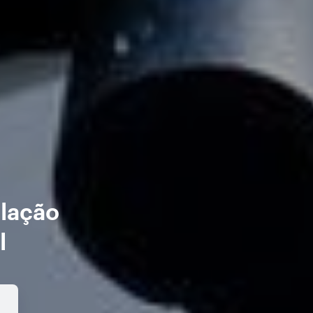
alação
l