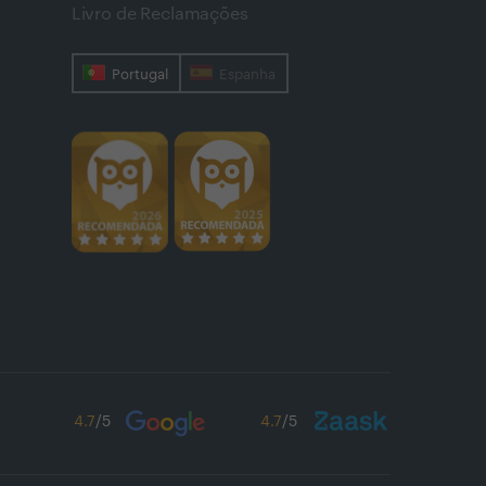
Livro de Reclamações
Portugal
Espanha
4.7
/5
4.7
/5