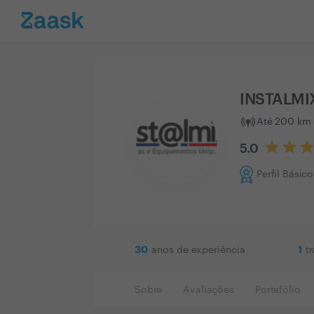
INSTALMI
Até 200 km 
5.0
Perfil Básico
30
1
anos de experiência
t
Sobre
Avaliações
Portefólio