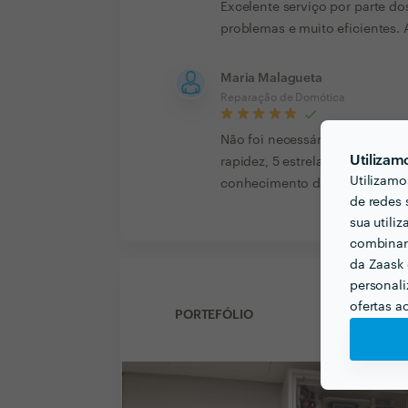
Excelente serviço por parte do
problemas e muito eficientes.
Maria Malagueta
Reparação de Domótica
Não foi necessário mas o meu 
Utilizam
rapidez, 5 estrelas, resolvi o
Utilizamo
conhecimento da Domótica tiv
de redes 
sua utili
combinar 
da Zaask 
personali
ofertas a
PORTEFÓLIO