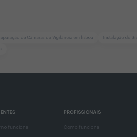
Reparação de Câmaras de Vigilância em lisboa
Instalação de S
a
IENTES
PROFISSIONAIS
mo funciona
Como funciona