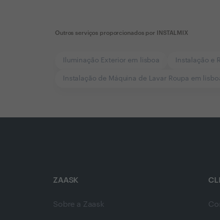
Outros serviços proporcionados por
INSTALMIX
Iluminação Exterior em lisboa
Instalação e 
Instalação de Máquina de Lavar Roupa em lisbo
ZAASK
CL
Sobre a Zaask
Co