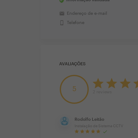
email
Endereço de e-mail
phone_iphone
Telefone
AVALIAÇÕES
5
2
reviews
Rodolfo Leitão
Instalação de Sistema CCTV