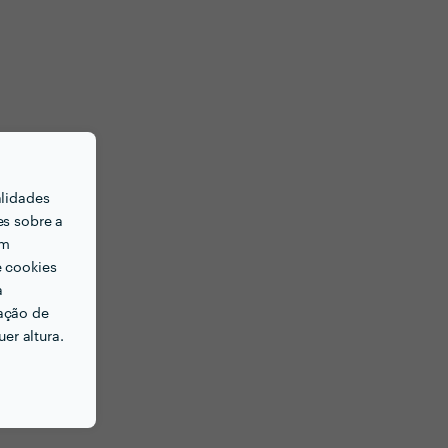
alidades
es sobre a
em
e cookies
a
ação de
er altura.