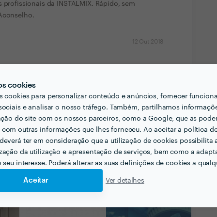
s profissionais da INSTALMIX. Rápido, sem
 Aconselho.
12 Out 2018
muito obrigado pela vossa disponibilidade e
os cookies
 problema sem técnico era mesmo questões de
s cookies para personalizar conteúdo e anúncios, fornecer funcion
e ajuda de vizinhos. Obrigado Maria Malagueta
sociais e analisar o nosso tráfego. Também, partilhamos informaçõ
zação do site com os nossos parceiros, como a Google, que as pod
com outras informações que lhes forneceu. Ao aceitar a política d
deverá ter em consideração que a utilização de cookies possibilita 
zação da utilização e apresentação de serviços, bem como a adapt
o seu interesse. Poderá alterar as suas definições de cookies a qualqu
Aceitar
Ver detalhes