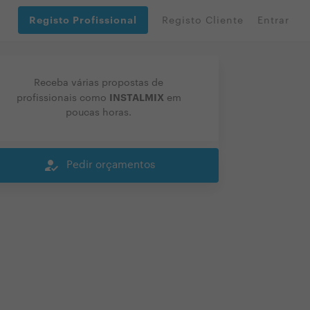
Registo Profissional
Registo Cliente
Entrar
Receba várias propostas de
INSTALMIX
profissionais como
em
poucas horas.
how_to_reg
Pedir orçamentos