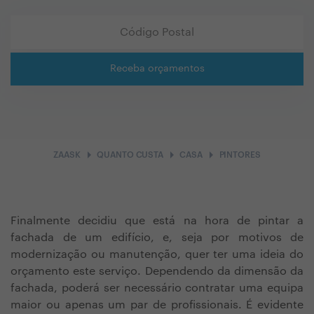
Receba orçamentos
arrow_right
arrow_right
arrow_right
ZAASK
QUANTO CUSTA
CASA
PINTORES
Finalmente decidiu que está na hora de pintar a
fachada de um edifício, e, seja por motivos de
modernização ou manutenção, quer ter uma ideia do
orçamento este serviço. Dependendo da dimensão da
fachada, poderá ser necessário contratar uma equipa
maior ou apenas um par de profissionais. É evidente