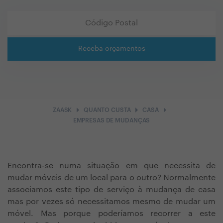
Receba orçamentos
arrow_right
arrow_right
arrow_right
ZAASK
QUANTO CUSTA
CASA
EMPRESAS DE MUDANÇAS
Encontra-se numa situação em que necessita de
mudar móveis de um local para o outro? Normalmente
associamos este tipo de serviço à mudança de casa
mas por vezes só necessitamos mesmo de mudar um
móvel. Mas porque poderíamos recorrer a este