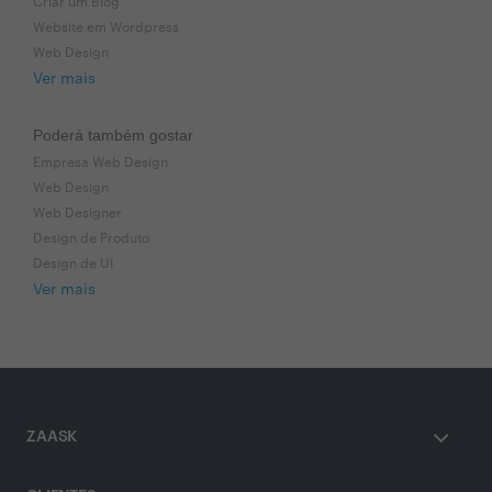
Criar um Blog
Website em Wordpress
Web Design
Ver mais
Poderá também gostar
Empresa Web Design
Web Design
Web Designer
Design de Produto
Design de UI
Ver mais
ZAASK