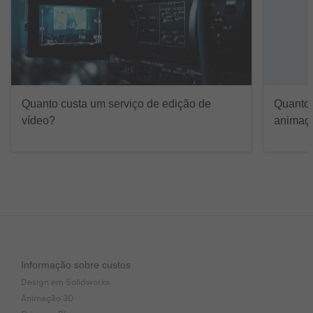
Quanto custa um serviço de edição de
Quanto 
vídeo?
animaç
Informação sobre custos
Design em Solidworks
Animação 3D