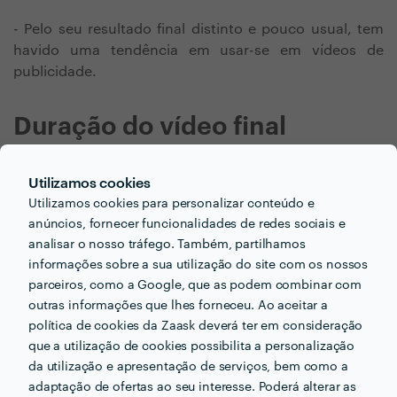
- Pelo seu resultado final distinto e pouco usual, tem
havido uma tendência em usar-se em vídeos de
publicidade.
Duração do vídeo final
Dar vida a imagens estáticas é uma arte muito
Utilizamos cookies
trabalhosa. Imagine a complexidade do processo de
Utilizamos cookies para personalizar conteúdo e
desenhar cada momento de uma sequência.
Quanto
anúncios, fornecer funcionalidades de redes sociais e
mais acção tiver uma cena
(por exemplo, uma
analisar o nosso tráfego. Também, partilhamos
sequência de luta ou uma corrida),
mais difícil é o
informações sobre a sua utilização do site com os nossos
processo.
parceiros, como a Google, que as podem combinar com
outras informações que lhes forneceu. Ao aceitar a
É por isso que em animação 2D (ou qualquer outro tipo
política de cookies da Zaask deverá ter em consideração
de animação)
é fácil perceber o motivo para que
que a utilização de cookies possibilita a personalização
cada fotograma seja contabilizado
no orçamento. Em
da utilização e apresentação de serviços, bem como a
vídeos com elementos considerados difíceis de
adaptação de ofertas ao seu interesse. Poderá alterar as