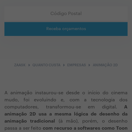
Receba orçamentos
arrow_right
arrow_right
arrow_right
ZAASK
QUANTO CUSTA
EMPRESAS
ANIMAÇÃO 2D
A animação instaurou-se desde o início do cinema
mudo, foi evoluindo e, com a tecnologia dos
computadores, transformou-se em digital.
A
animação 2D usa a mesma lógica de desenho da
animação tradicional
(à mão), porém, o desenho
passa a ser feito
com recurso a softwares como Toon