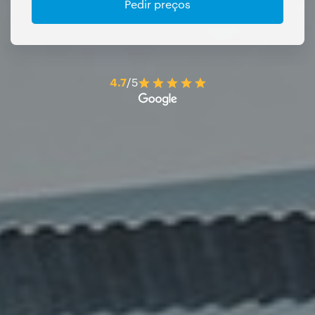
Pedir preços
4.7
/5