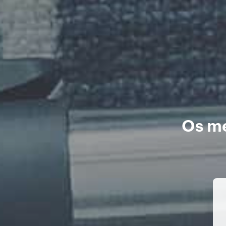
Os me