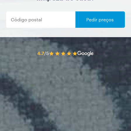
Pedir preços
4.7
/5