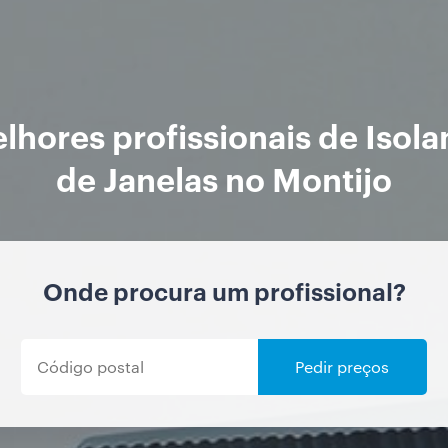
lhores profissionais de Isol
de Janelas no Montijo
Onde procura um profissional?
Pedir preços