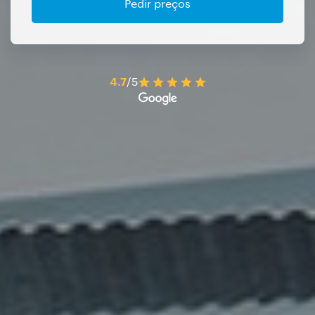
Pedir preços
4.7
/5