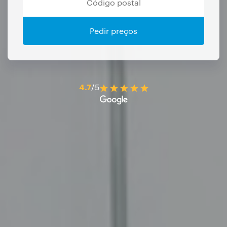
Pedir preços
4.7
/5