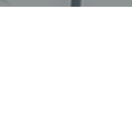
Faça o seu pedido sem compromisso
Preencha um breve questionário explicando-nos aquilo
de que necessita.