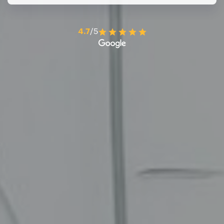
4.7
/5