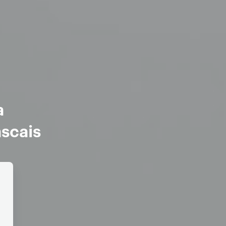
a
scais