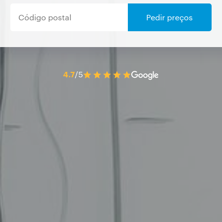
Pedir preços
4.7
/5