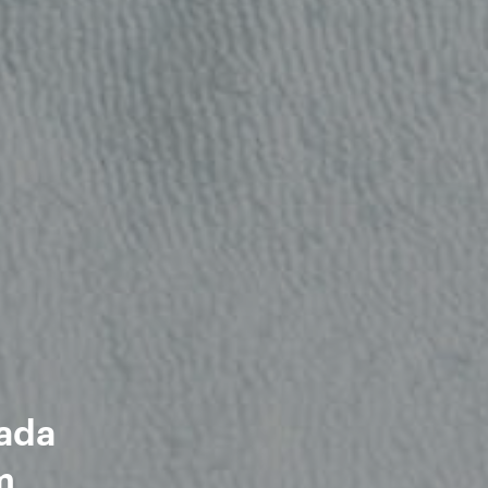
ada
m