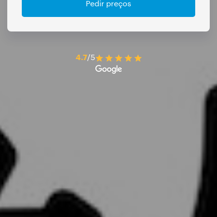
Pedir preços
4.7
/5