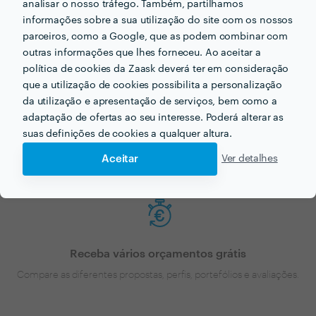
analisar o nosso tráfego. Também, partilhamos
informações sobre a sua utilização do site com os nossos
parceiros, como a Google, que as podem combinar com
outras informações que lhes forneceu. Ao aceitar a
política de cookies da Zaask deverá ter em consideração
que a utilização de cookies possibilita a personalização
Faça o seu pedido sem compromisso
da utilização e apresentação de serviços, bem como a
Preencha um breve questionário explicando-nos aquilo de que
adaptação de ofertas ao seu interesse. Poderá alterar as
necessita.
suas definições de cookies a qualquer altura.
Aceitar
Ver detalhes
Receba vários orçamentos grátis
Compare as diferentes propostas, perfis, portefólios e avaliações.