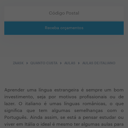
Receba orçamentos
arrow_right
arrow_right
arrow_right
ZAASK
QUANTO CUSTA
AULAS
AULAS DE ITALIANO
Aprender uma língua estrangeira é sempre um bom
investimento, seja por motivos profissionais ou de
lazer. O italiano é umas línguas românicas, o que
significa que tem algumas semelhanças com o
Português. Ainda assim, se está a pensar estudar ou
viver em Itália o ideal é mesmo ter algumas aulas para