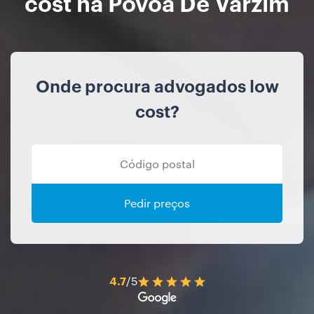
cost na Povoa De Varzim
Onde procura advogados low
cost?
Pedir preços
4.7
/5