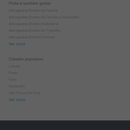
Poderá também gostar
Advogados Direito da Família
Advogados Direito da Família e Sucessões
Advogados Direito Imobiliário
Advogados Direito do Trabalho
Advogados Direito Criminal
Ver mais
Cidades populares
Lisboa
Porto
Faro
Santarém
Vila Franca De Xira
Ver mais