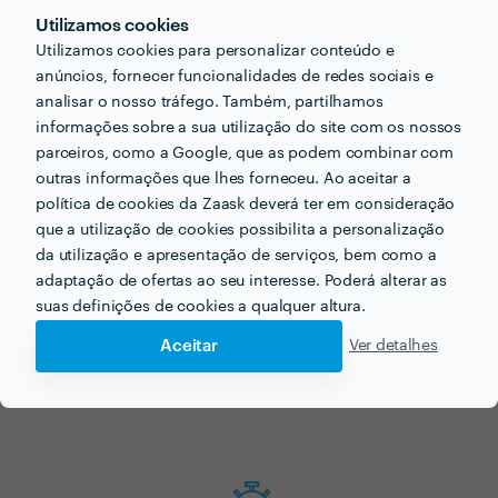
seu próximo projecto?
Utilizamos cookies
Utilizamos cookies para personalizar conteúdo e
Agora que tem uma ideia dos preços vamos encontar
anúncios, fornecer funcionalidades de redes sociais e
o profissional certo para si!
analisar o nosso tráfego. Também, partilhamos
informações sobre a sua utilização do site com os nossos
parceiros, como a Google, que as podem combinar com
outras informações que lhes forneceu. Ao aceitar a
política de cookies da Zaask deverá ter em consideração
que a utilização de cookies possibilita a personalização
da utilização e apresentação de serviços, bem como a
adaptação de ofertas ao seu interesse. Poderá alterar as
suas definições de cookies a qualquer altura.
Faça o seu pedido sem compromisso
Aceitar
Ver detalhes
Preencha um breve questionário explicando-nos aquilo de que
necessita.