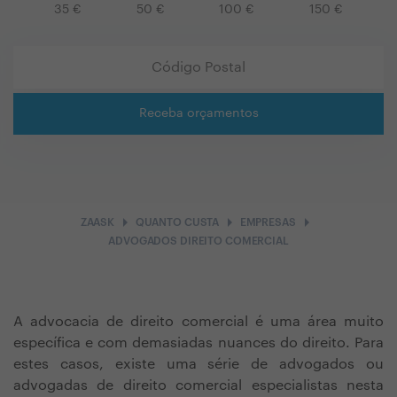
35
€
50
€
100
€
150
€
Receba orçamentos
arrow_right
arrow_right
arrow_right
ZAASK
QUANTO CUSTA
EMPRESAS
ADVOGADOS DIREITO COMERCIAL
A advocacia de direito comercial é uma área muito
específica e com demasiadas nuances do direito. Para
estes casos, existe uma série de advogados ou
advogadas de direito comercial especialistas nesta