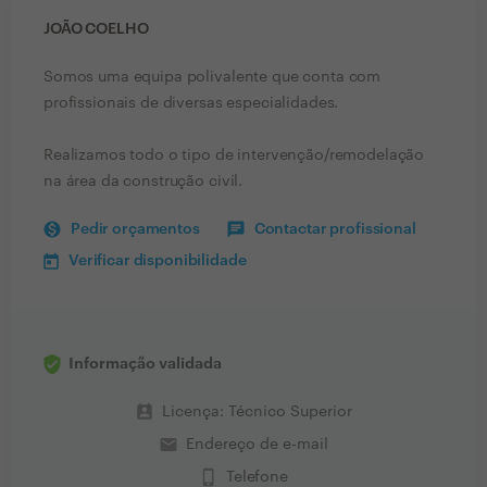
JOÃO COELHO
Somos uma equipa polivalente que conta com
profissionais de diversas especialidades.
Realizamos todo o tipo de intervenção/remodelação
na área da construção civil.
Pedir orçamentos
Contactar profissional
Verificar disponibilidade
Informação validada
perm_contact_calendar
Licença: Técnico Superior
email
Endereço de e-mail
phone_iphone
Telefone