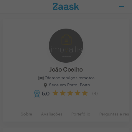
João Coelho
Oferece serviços remotos
Sede em Porto, Porto
5.0
(
4
)
Sobre
Avaliações
Portefólio
Perguntas e resp