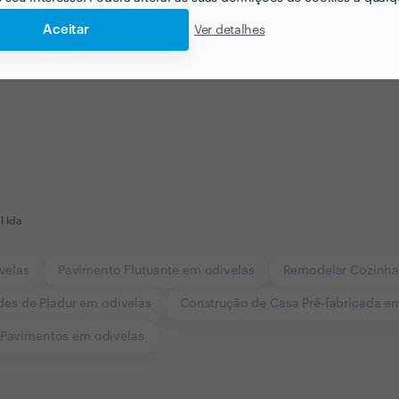
Aceitar
Ver detalhes
l lda
velas
Pavimento Flutuante em odivelas
Remodelar Cozinha
des de Pladur em odivelas
Construção de Casa Pré-fabricada e
Pavimentos em odivelas