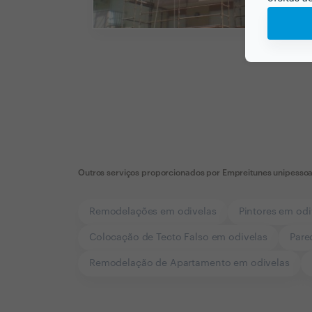
Outros serviços proporcionados por
Empreitunes unipessoa
Remodelações em odivelas
Pintores em odi
Colocação de Tecto Falso em odivelas
Pare
Remodelação de Apartamento em odivelas