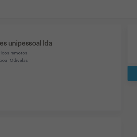
es unipessoal lda
viços remotos
boa, Odivelas