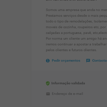
Somos uma empresa que anda no merca
Prestamos serviços desde o mais pequen
todo o tipo de remodelações, Isolamen
moveis de cozinha, roupeiros etc, por 
calçadas a portuguesa, pavê, etc,elect
Por norma um cliente um amigo há an
iremos continuar a apostar a trabalha
pelos clientes e futuros clientes.
Pedir orçamentos
Contactar
Informação validada
email
Endereço de e-mail