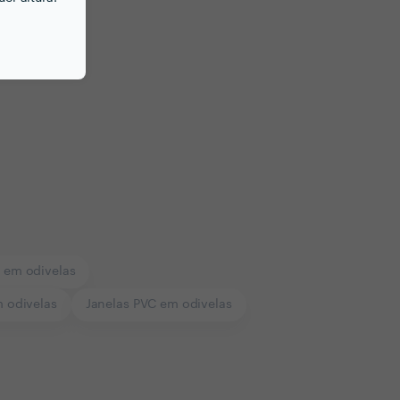
 em odivelas
m odivelas
Janelas PVC em odivelas