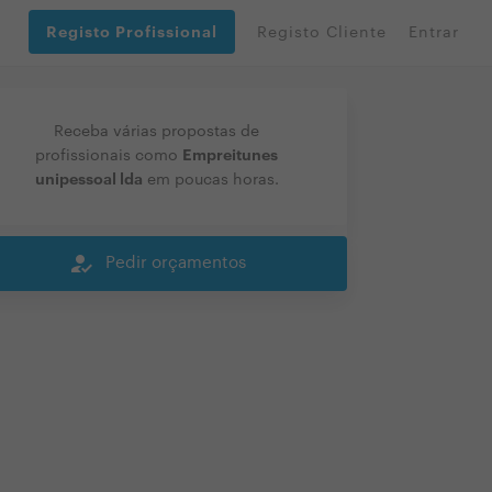
Registo Profissional
Registo Cliente
Entrar
Receba várias propostas de
Empreitunes
profissionais como
unipessoal lda
em poucas horas.
how_to_reg
Pedir orçamentos