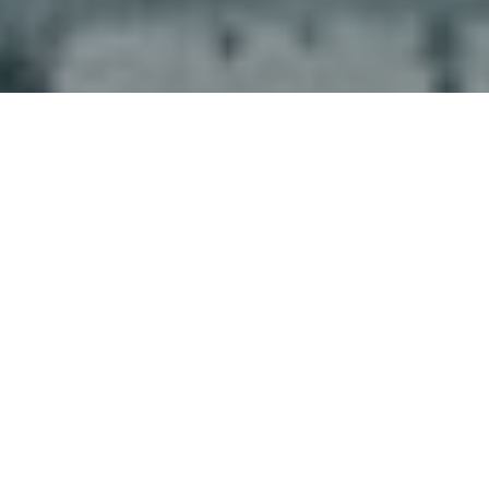
Faça o seu pedido sem compromisso
Preencha um breve questionário explicando-nos aquilo
de que necessita.