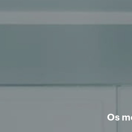
Os me