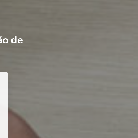
ão de