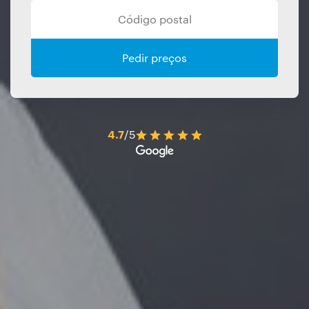
Pedir preços
4.7
/5