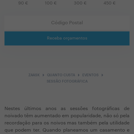
90
€
100
€
300
€
450
€
Receba orçamentos
arrow_right
arrow_right
arrow_right
ZAASK
QUANTO CUSTA
EVENTOS
SESSÃO FOTOGRÁFICA
Nestes últimos anos as sessões fotográficas de
noivado têm aumentado em popularidade, não só pela
recordação para os noivos mas também pela utilidade
que podem ter. Quando planeamos um casamento e