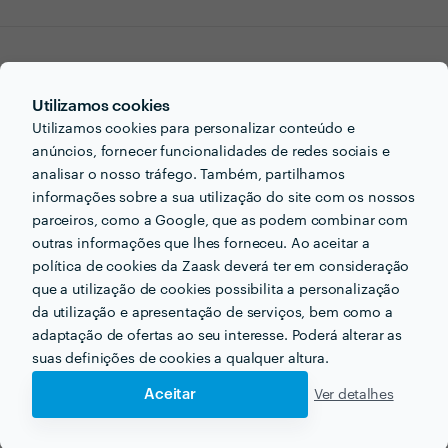
Procura sessão fotográfica
Utilizamos cookies
Utilizamos cookies para personalizar conteúdo e
de noivado para o seu
anúncios, fornecer funcionalidades de redes sociais e
analisar o nosso tráfego. Também, partilhamos
próximo projecto?
informações sobre a sua utilização do site com os nossos
parceiros, como a Google, que as podem combinar com
Agora que tem uma ideia dos preços vamos encontar
outras informações que lhes forneceu. Ao aceitar a
o profissional certo para si!
política de cookies da Zaask deverá ter em consideração
que a utilização de cookies possibilita a personalização
da utilização e apresentação de serviços, bem como a
adaptação de ofertas ao seu interesse. Poderá alterar as
suas definições de cookies a qualquer altura.
Aceitar
Ver detalhes