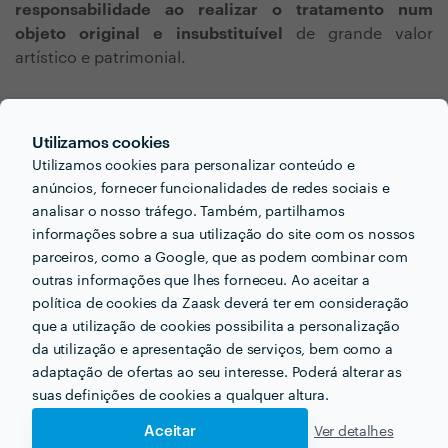
responsabilidade ao realizar o tratamento num
objeto original e insubstituível
de grande valor
artístico e patrimonial.
Utilizamos cookies
Utilizamos cookies para personalizar conteúdo e
anúncios, fornecer funcionalidades de redes sociais e
analisar o nosso tráfego. Também, partilhamos
Procura restauro de
informações sobre a sua utilização do site com os nossos
quadros para o seu
parceiros, como a Google, que as podem combinar com
outras informações que lhes forneceu. Ao aceitar a
próximo projecto?
política de cookies da Zaask deverá ter em consideração
que a utilização de cookies possibilita a personalização
da utilização e apresentação de serviços, bem como a
Agora que tem uma ideia dos preços vamos encontar
adaptação de ofertas ao seu interesse. Poderá alterar as
o profissional certo para si!
suas definições de cookies a qualquer altura.
Aceitar
Ver detalhes