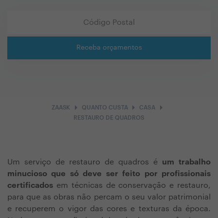
Receba orçamentos
arrow_right
arrow_right
arrow_right
ZAASK
QUANTO CUSTA
CASA
RESTAURO DE QUADROS
Um serviço de restauro de quadros é
um trabalho
minucioso que só deve ser feito por profissionais
certificados
em técnicas de conservação e restauro,
para que as obras não percam o seu valor patrimonial
e recuperem o vigor das cores e texturas da época.