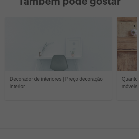
Também pode gostar
Decorador de interiores | Preço decoração
Quanto 
interior
móveis