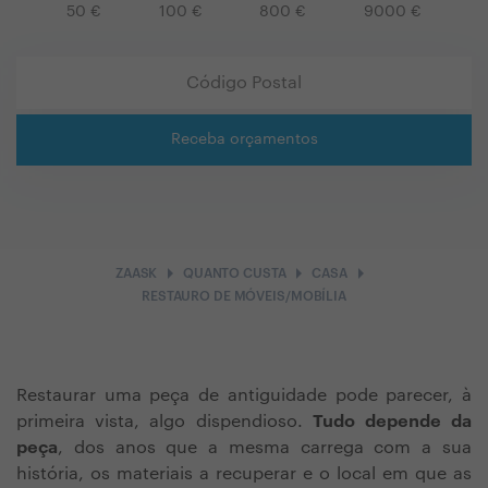
50
€
100
€
800
€
9000
€
Receba orçamentos
arrow_right
arrow_right
arrow_right
ZAASK
QUANTO CUSTA
CASA
RESTAURO DE MÓVEIS/MOBÍLIA
Restaurar uma peça de antiguidade pode parecer, à
primeira vista, algo dispendioso.
Tudo depende da
peça
, dos anos que a mesma carrega com a sua
história, os materiais a recuperar e o local em que as