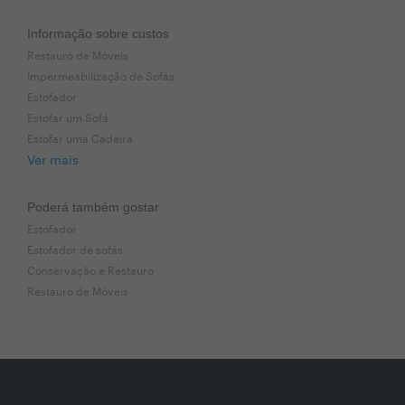
Informação sobre custos
Restauro de Móveis
Impermeabilização de Sofás
Estofador
Estofar um Sofá
Estofar uma Cadeira
Ver mais
Poderá também gostar
Estofador
Estofador de sofás
Conservação e Restauro
Restauro de Móveis