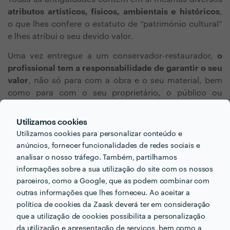
atributos artísticos, físicos, ambientais e históricos
,
o que lhes confere o estatuto de “património cultural”
e lhes atribui o seu devido valor.
Uma vez entregue a um conservador-restaurador,
o
profissional tem a responsabilidade de garantir o seu
valor
, não só para com a obra e o seu material, bem
como para com o seu proprietário, o público ou
gerações futuras, que irão usufruir e apreciar esse
mesmo objeto. A principal prioridade destes
Utilizamos cookies
profissionais é a de
salvaguardar o património
Utilizamos cookies para personalizar conteúdo e
associado à antiguidade
em questão,
anúncios, fornecer funcionalidades de redes sociais e
independentemente do seu estado de conservação,
analisar o nosso tráfego. Também, partilhamos
valor patrimonial, idade da peça ou o seu proprietário.
informações sobre a sua utilização do site com os nossos
parceiros, como a Google, que as podem combinar com
outras informações que lhes forneceu. Ao aceitar a
política de cookies da Zaask deverá ter em consideração
que a utilização de cookies possibilita a personalização
da utilização e apresentação de serviços, bem como a