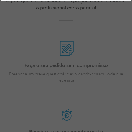
Agora que tem uma ideia dos preços vamos encontar
o profissional certo para si!
Faça o seu pedido sem compromisso
Preencha um breve questionário explicando-nos aquilo de que
necessita.
Receba vários orçamentos grátis