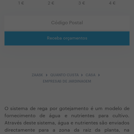
1
€
2
€
3
€
4
€
Receba orçamentos
arrow_right
arrow_right
arrow_right
ZAASK
QUANTO CUSTA
CASA
EMPRESAS DE JARDINAGEM
O sistema de rega por gotejamento é um modelo de
fornecimento de água e nutrientes para cultivo.
Através deste sistema, água e nutrientes são enviados
directamente para a zona da raiz da planta, na