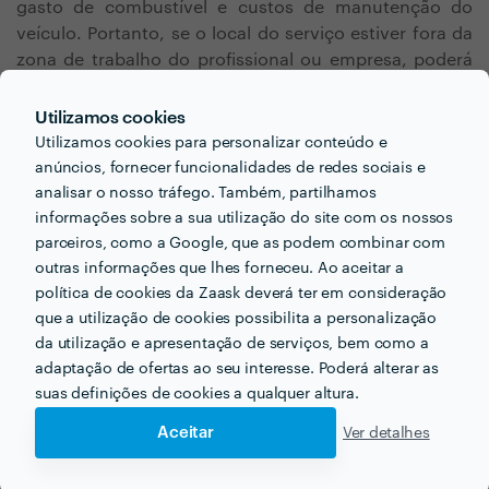
gasto de combustível e custos de manutenção do
veículo. Portanto, se o local do serviço estiver fora da
zona de trabalho do profissional ou empresa, poderá
haver uma taxa adicional relativa à deslocação.
Utilizamos cookies
Utilizamos cookies para personalizar conteúdo e
anúncios, fornecer funcionalidades de redes sociais e
analisar o nosso tráfego. Também, partilhamos
informações sobre a sua utilização do site com os nossos
parceiros, como a Google, que as podem combinar com
outras informações que lhes forneceu. Ao aceitar a
política de cookies da Zaask deverá ter em consideração
Procura construir um
que a utilização de cookies possibilita a personalização
da utilização e apresentação de serviços, bem como a
sistema de rega por
adaptação de ofertas ao seu interesse. Poderá alterar as
gotejamento para o seu
suas definições de cookies a qualquer altura.
próximo projecto?
Aceitar
Ver detalhes