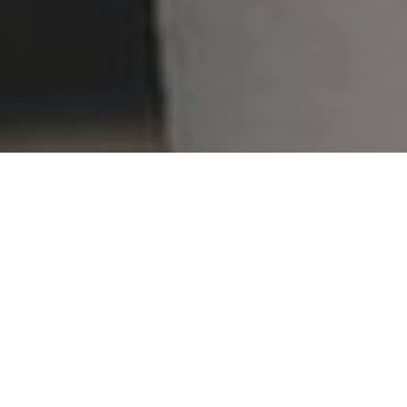
Faça o seu pedido sem compromisso
Preencha um breve questionário explicando-nos aquilo
de que necessita.