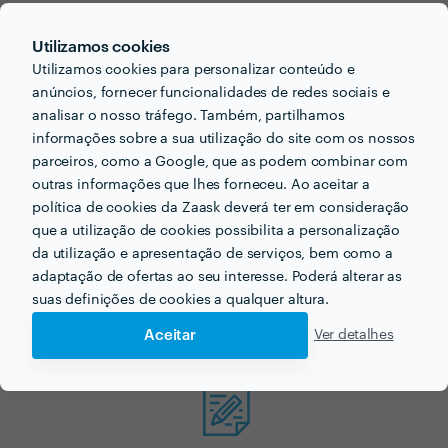
Utilizamos cookies
Utilizamos cookies para personalizar conteúdo e
anúncios, fornecer funcionalidades de redes sociais e
Procura staff de eventos
analisar o nosso tráfego. Também, partilhamos
informações sobre a sua utilização do site com os nossos
para o seu próximo
parceiros, como a Google, que as podem combinar com
outras informações que lhes forneceu. Ao aceitar a
projecto?
política de cookies da Zaask deverá ter em consideração
que a utilização de cookies possibilita a personalização
Agora que tem uma ideia dos preços vamos encontar
da utilização e apresentação de serviços, bem como a
o profissional certo para si!
adaptação de ofertas ao seu interesse. Poderá alterar as
suas definições de cookies a qualquer altura.
Aceitar
Ver detalhes