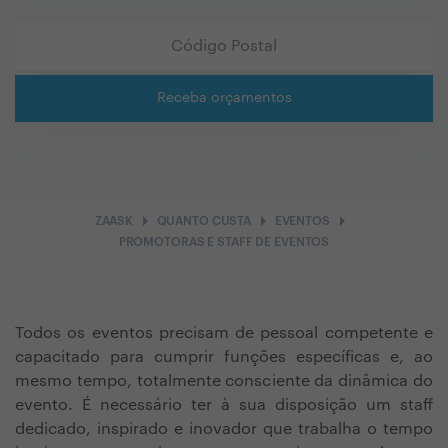
Receba orçamentos
arrow_right
arrow_right
arrow_right
ZAASK
QUANTO CUSTA
EVENTOS
PROMOTORAS E STAFF DE EVENTOS
Todos os eventos precisam de pessoal competente e
capacitado para cumprir funções específicas e, ao
mesmo tempo, totalmente consciente da dinâmica do
evento. É necessário ter à sua disposição um staff
dedicado, inspirado e inovador que trabalha o tempo