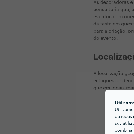
As decoradoras e
consultoria que, 
eventos com orien
da festa em quest
para a criação, p
do evento.
Localizaç
A localização geo
estoques de deco
que em locais mai
Utilizam
Utilizamo
de redes 
sua utili
combinar 