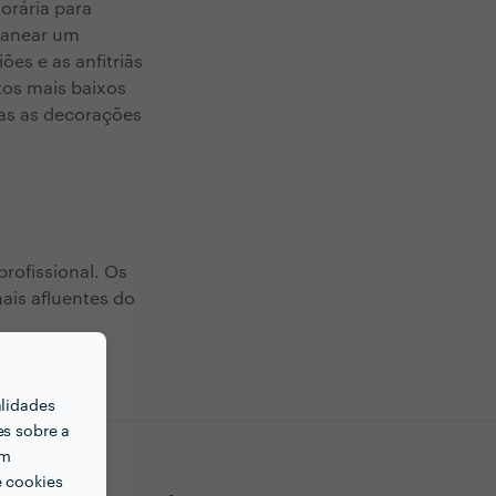
orária para
planear um
es e as anfitriãs
tos mais baixos
as as decorações
rofissional. Os
ais afluentes do
alidades
es sobre a
em
e cookies