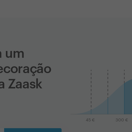
a um
ecoração
a Zaask
45
€
300
€