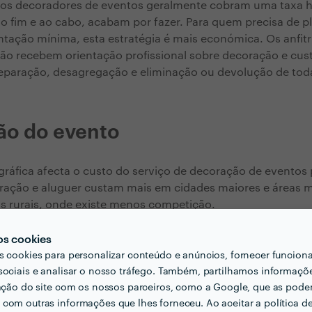
 os decoradores de eventos geralmente cobram uma taxa h
ao fim e ao cabo, acabam por fazer. Para quem precisa de 
tação mínima, esta estratégia é mais económica. Os anfitriõ
ão recebem orientação profissional sobre decoração e cus
reparação, desagregação e eliminação ou devolução de tod
ão do evento
gráfica afecta o custo do serviço de decoração de eventos p
ração e aluguer custam mais em cidades maiores e áreas m
s rurais, onde existe menos competição.
os cookies
s cookies para personalizar conteúdo e anúncios, fornecer funcion
sociais e analisar o nosso tráfego. Também, partilhamos informaçõ
zação do site com os nossos parceiros, como a Google, que as pod
com outras informações que lhes forneceu. Ao aceitar a política d