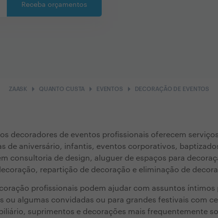
Receba orçamentos
arrow_right
arrow_right
arrow_right
ZAASK
QUANTO CUSTA
EVENTOS
DECORAÇÃO DE EVENTOS
os decoradores de eventos profissionais oferecem serviço
s de aniversário, infantis, eventos corporativos, baptizado
em consultoria de design, aluguer de espaços para decoraç
decoração, repartição de decoração e eliminação de decor
ecoração profissionais podem ajudar com assuntos íntimos
s ou algumas convidadas ou para grandes festivais com c
biliário, suprimentos e decorações mais frequentemente so