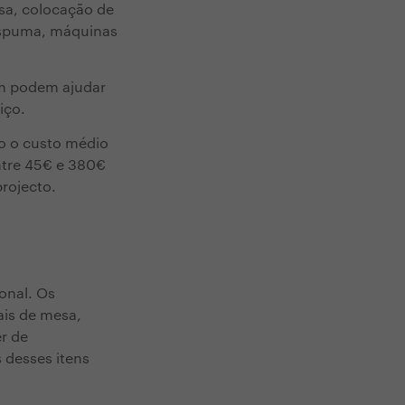
sa, colocação de
 espuma, máquinas
ém podem ajudar
iço.
do o custo médio
ntre 45€ e 380€
rojecto.
onal. Os
ais de mesa,
er de
 desses itens