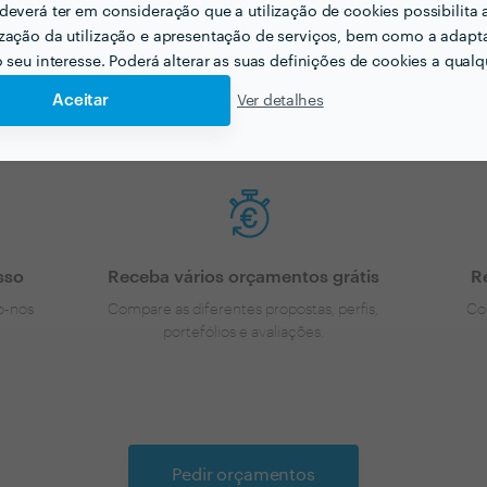
ção de Eventos para o seu pr
deverá ter em consideração que a utilização de cookies possibilita 
zação da utilização e apresentação de serviços, bem como a adapt
o seu interesse. Poderá alterar as suas definições de cookies a qualqu
tem uma ideia dos preços vamos encontar o profissional cer
Aceitar
Ver detalhes
sso
Receba vários orçamentos grátis
R
o-nos
Compare as diferentes propostas, perfis,
Co
portefólios e avaliações.
Pedir orçamentos