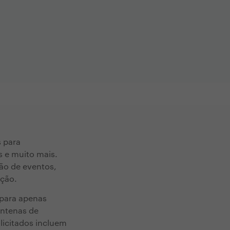
s para
s e muito mais.
ão de eventos,
ação.
 para apenas
entenas de
licitados incluem