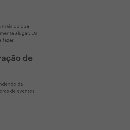
m mais do que
lmente alugar. Os
 fazer.
ração de
endendo da
oras de eventos,