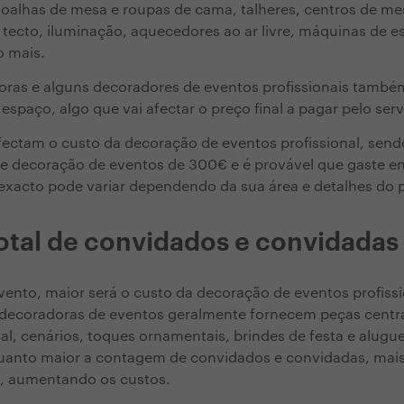
toalhas de mesa e roupas de cama, talheres, centros de me
 tecto, iluminação, aquecedores ao ar livre, máquinas de
o mais.
ras e alguns decoradores de eventos profissionais tamb
spaço, algo que vai afectar o preço final a pagar pelo serv
fectam o custo da decoração de eventos profissional, sen
de decoração de eventos de 300€ e é provável que gaste e
 exacto pode variar dependendo da sua área e detalhes do p
tal de convidados e convidadas
ento, maior será o custo da decoração de eventos profissi
 decoradoras de eventos geralmente fornecem peças centr
al, cenários, toques ornamentais, brindes de festa e alugu
anto maior a contagem de convidados e convidadas, mais
s, aumentando os custos.