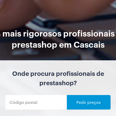
 mais rigorosos profissionais
prestashop em Cascais
Onde procura profissionais de
prestashop?
Pedir preços