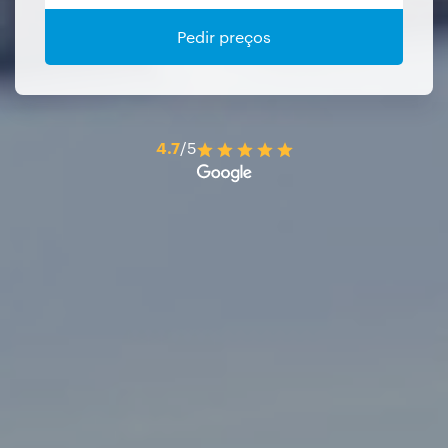
Pedir preços
4.7
/5