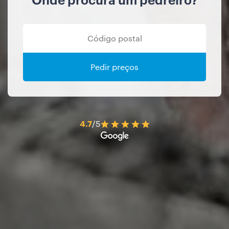
Pedir preços
4.7
/5