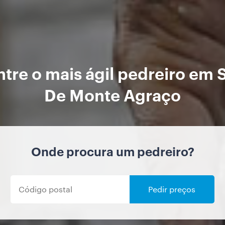
tre o mais ágil pedreiro em 
De Monte Agraço
Onde procura um pedreiro?
Pedir preços