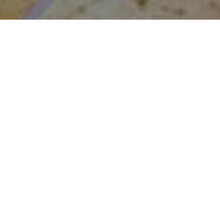
Faça o seu pedido sem compromisso
Preencha um breve questionário explicando-nos aquilo
de que necessita.