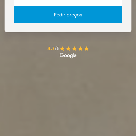
Pedir preços
4.7
/5