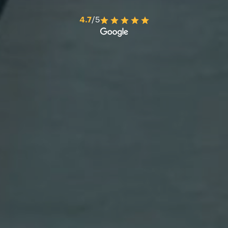
4.7
/5