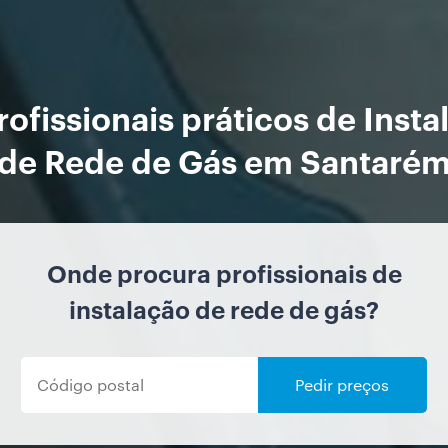
rofissionais práticos de Insta
de Rede de Gás em Santaré
Onde procura profissionais de
instalação de rede de gás?
Pedir preços