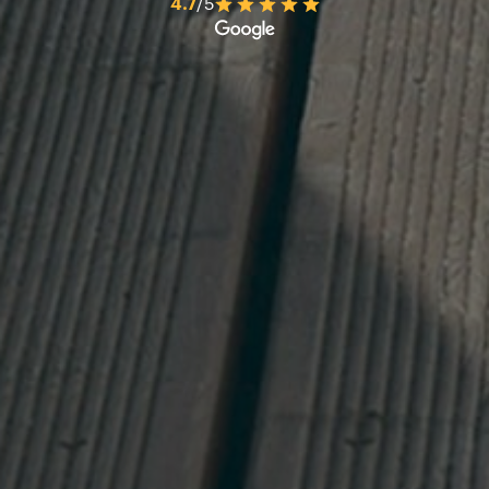
4.7
/5