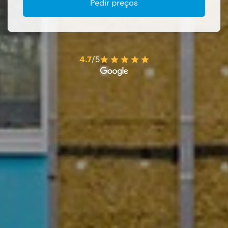
Pedir preços
4.7
/5